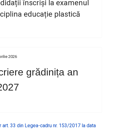
idații înscriși la examenul
sciplina educație plastică
rilie 2026
riere grădinița an
2027
lor art. 33 din Legea-cadru nr. 153/2017 la data