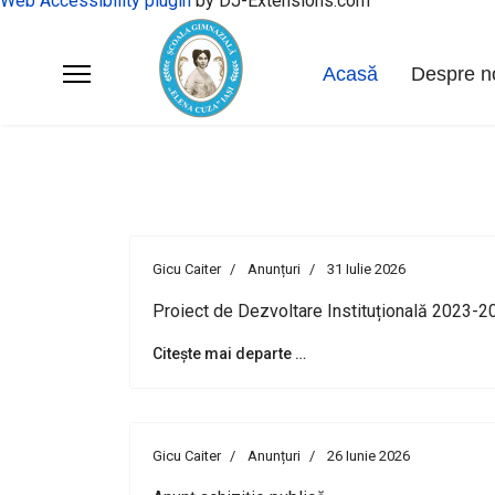
Web Accessibility plugin
by DJ-Extensions.com
Acasă
Despre n
Gicu Caiter
Anunțuri
31 Iulie 2026
Proiect de Dezvoltare Instituțională 2023-2
Citește mai departe …
Gicu Caiter
Anunțuri
26 Iunie 2026