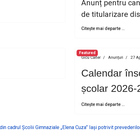
Anunț pentru cand
de titularizare di
Citește mai departe …
Featured
Gicu Caiter
Anunțuri
27 Ap
Calendar însc
școlar 2026-
Citește mai departe …
) din cadrul Școlii Gimnaziale „Elena Cuza” Iași potrivit prevederi