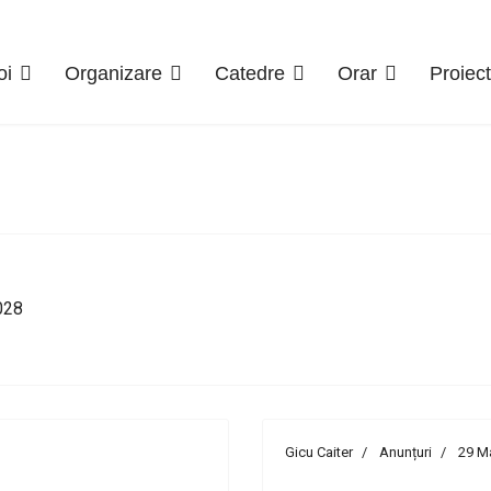
oi
Organizare
Catedre
Orar
Proiec
028
Gicu Caiter
Anunțuri
29 M