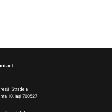
ontact
resă: Stradela
nta 10, Iași 700527